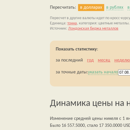
Пересчитать:
в долларах
в рублях
в
Пересчет в другие валюты идет по кросс-курсу 
Единица:
тонна
, категория: цветные металлы.
Источник:
Лондонская биржа металлов
Показать статистику
:
за последний
год
месяц
неделю
за точные даты:
указать начало
Динамика цены на н
Изменение средней цены никеля с 1 янв
Было 16 557.5000, стало 17 350.0000 US