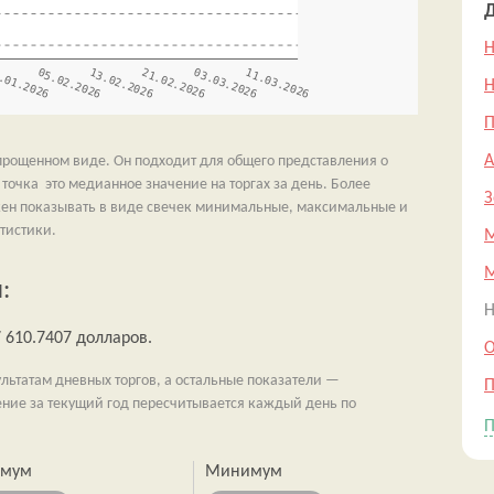
Д
Н
Н
П
упрощенном виде. Он подходит для общего представления о
точка это медианное значение на торгах за день. Более
З
ен показывать в виде свечек минимальные, максимальные и
тистики.
М
:
Н
 610.7407 долларов.
О
ьтатам дневных торгов, а остальные показатели —
П
ение за текущий год пересчитывается каждый день по
П
имум
Минимум