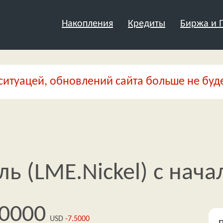
Накопления
Кредиты
Биржа и
ситуацей, обновлений сайта больше не буде
ь (LME.Nickel) с нача
.0000
USD
-7.5000