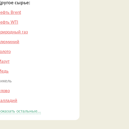
ругое сырье:
ефть Brent
ефть WTI
риродный газ
Алюминий
олото
азут
Медь
икель
лово
алладий
оказать остальные...