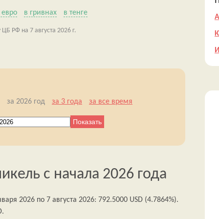
 евро
в гривнах
в тенге
А
ЦБ РФ на 7 августа 2026 г.
К
И
за 2026 год
за 3 года
за все время
икель с начала 2026 года
аря 2026 по 7 августа 2026: 792.5000 USD (4.7864%).
D.