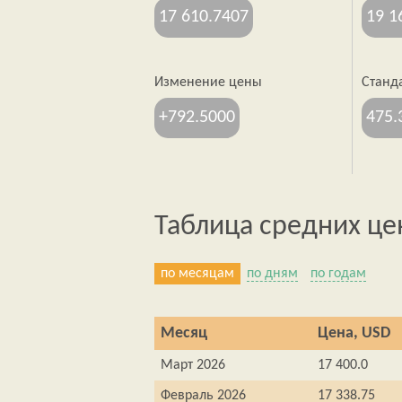
17 610.7407
19 1
Изменение цены
Станд
+792.5000
475.
Таблица средних це
по месяцам
по дням
по годам
Месяц
Цена, USD
Март 2026
17 400.0
Февраль 2026
17 338.75