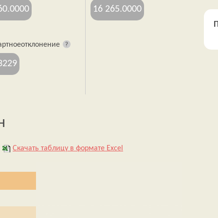
60.0000
16 265.0000
П
артное
отклонение
3229
н
Скачать таблицу в формате Excel