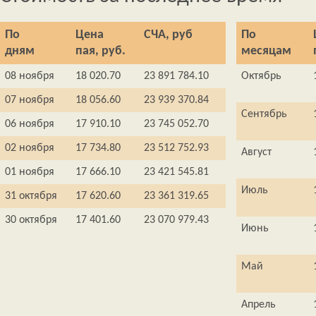
По
Цена
СЧА, руб
По
дням
пая, руб.
месяцам
08 ноября
18 020.70
23 891 784.10
Октябрь
07 ноября
18 056.60
23 939 370.84
Сентябрь
06 ноября
17 910.10
23 745 052.70
02 ноября
17 734.80
23 512 752.93
Август
01 ноября
17 666.10
23 421 545.81
Июль
31 октября
17 620.60
23 361 319.65
30 октября
17 401.60
23 070 979.43
Июнь
Май
Апрель