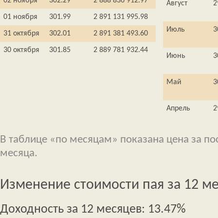
02 ноября
302.29
2 888 836 912.97
Август
2
01 ноября
301.99
2 891 131 995.98
Июль
3
31 октября
302.01
2 891 381 493.60
30 октября
301.85
2 889 781 932.44
Июнь
3
Май
3
Апрель
2
В таблице «по месяцам» показана цена за п
месяца.
Изменение стоимости пая за 12 м
Доходность за 12 месяцев: 13.47%