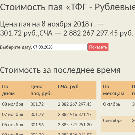
Стоимость пая «ТФГ - Рублевы
Цена пая на 8 ноября 2018 г. —
301.72 руб.,
СЧА — 2 882 267 297.45 руб.
Выберите дату:
Стоимость за последнее время
По
Цена
СЧА, руб
По
Ц
дням
пая, руб.
месяцам
п
08 ноября
301.72
2 882 267 297.45
Октябрь
3
07 ноября
301.79
2 882 916 371.17
Сентябрь
3
06 ноября
301.96
2 885 721 951.20