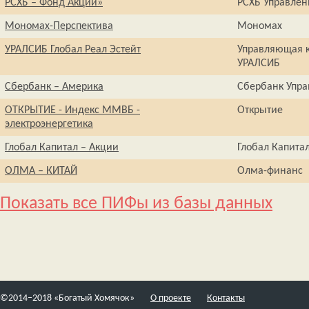
РСХБ – Фонд Акций»
РСХБ Управлен
Мономах-Перспектива
Мономах
УРАЛСИБ Глобал Реал Эстейт
Управляющая 
УРАЛСИБ
Сбербанк – Америка
Сбербанк Упра
ОТКРЫТИЕ - Индекс ММВБ -
Открытие
электроэнергетика
Глобал Капитал – Акции
Глобал Капита
ОЛМА – КИТАЙ
Олма-финанс
Показать все ПИФы из базы данных
©2014–2018 «Богатый Хомячок»
О проекте
Контакты