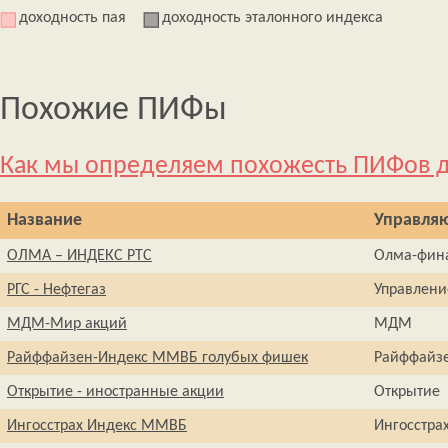
доходность пая
доходность эталонного индекса
Похожие ПИФы
Как мы определяем похожесть ПИФов д
Название
Управля
ОЛМА – ИНДЕКС РТС
Олма-фин
РГС - Нефтегаз
Управлен
МДМ-Мир акций
МДМ
Райффайзен-Индекс ММВБ голубых фишек
Райффайзе
Открытие - иностранные акции
Открытие
Ингосстрах Индекс ММВБ
Ингосстра