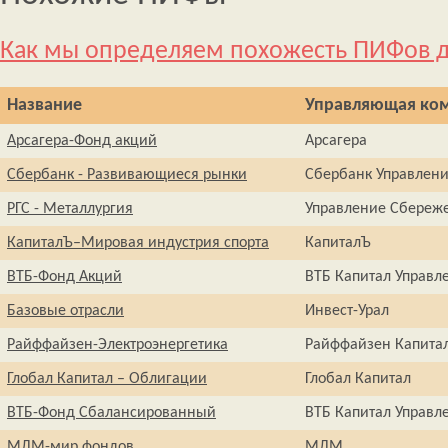
Как мы определяем похожесть ПИФов д
Название
Управляющая ко
Арсагера-Фонд акций
Арсагера
Сбербанк - Развивающиеся рынки
Сбербанк Управлен
РГС - Металлургия
Управление Сбереж
КапиталЪ–Мировая индустрия спорта
КапиталЪ
ВТБ-Фонд Акций
ВТБ Капитал Управл
Базовые отрасли
Инвест-Урал
Райффайзен-Электроэнергетика
Райффайзен Капита
Глобал Капитал – Облигации
Глобал Капитал
ВТБ-Фонд Сбалансированный
ВТБ Капитал Управл
МДМ-мир фондов
МДМ