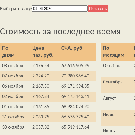
Выберите дату:
Стоимость за последнее время
По
Цена
СЧА, руб
По
дням
пая, руб.
месяцам
08 ноября
2 176.54
67 616 905.99
Октябрь
07 ноября
2 224.20
70 980 966.40
Сентябрь
06 ноября
2 167.50
69 171 394.35
02 ноября
2 167.84
69 175 143.11
Август
01 ноября
2 161.85
68 984 024.90
Июль
31 октября
2 080.75
66 576 775.40
30 октября
2 057.32
65 519 117.64
Июнь