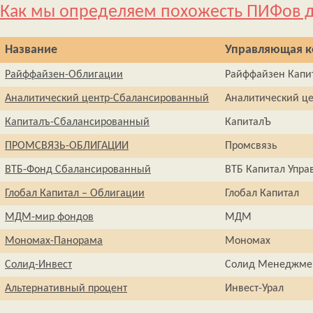
Как мы определяем похожесть ПИФов д
Название
Управляющая 
Райффайзен-Облигации
Райффайзен Капи
Аналитический центр-Сбалансированный
Аналитический ц
Капиталъ-Сбалансированный
КапиталЪ
ПРОМСВЯЗЬ-ОБЛИГАЦИИ
Промсвязь
ВТБ-Фонд Сбалансированный
ВТБ Капитал Упра
Глобал Капитал – Облигации
Глобал Капитал
МДМ-мир фондов
МДМ
Мономах-Панорама
Мономах
Солид-Инвест
Солид Менеджме
Альтернативный процент
Инвест-Урал