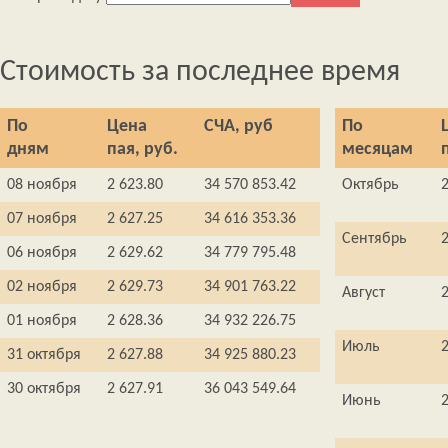
Стоимость за последнее время
По
Цена
СЧА, руб
По
дням
пая, руб.
месяцам
08 ноября
2 623.80
34 570 853.42
Октябрь
2
07 ноября
2 627.25
34 616 353.36
Сентябрь
2
06 ноября
2 629.62
34 779 795.48
02 ноября
2 629.73
34 901 763.22
Август
2
01 ноября
2 628.36
34 932 226.75
Июль
2
31 октября
2 627.88
34 925 880.23
30 октября
2 627.91
36 043 549.64
Июнь
2