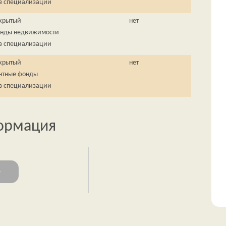
з специализации
крытый
нет
нды недвижимости
з специализации
крытый
нет
нтные фонды
з специализации
формация
4