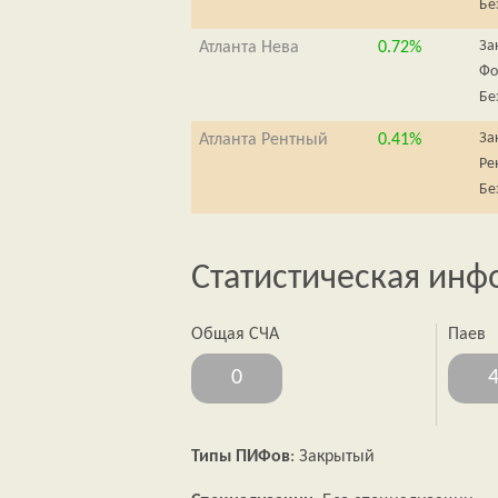
Бе
За
Атланта Нева
0.72%
Фо
Бе
За
Атланта Рентный
0.41%
Ре
Бе
Статистическая ин
Общая СЧА
Паев
0
Типы ПИФов
: Закрытый