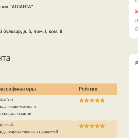
ния "АТЛАНТА"
Б
П
п
бульвар, д. 5, пом. I, ком. 8
нта
лассификаторы
Рейтинг
крытый
нды недвижимости
з специализации
крытый
нды художественных ценностей