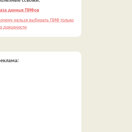
Полезные ссылки:
аза данных ПИФов
очему нельзя выбирать ПИФ только
о доходности
Реклама: