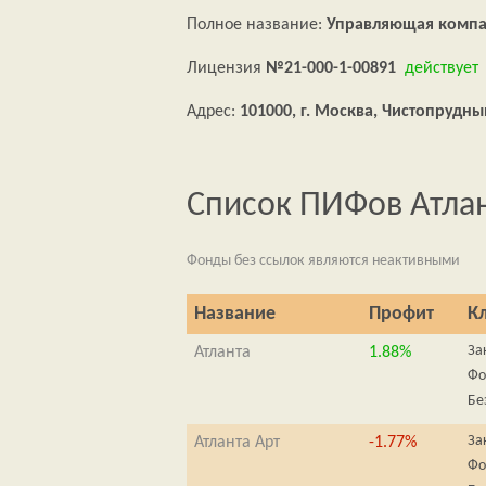
Полное название:
Управляющая компа
Лицензия
№21-000-1-00891
действует
Адрес:
101000, г. Москва, Чистопрудный 
Список ПИФов Атла
Фонды без ссылок являются неактивными
Название
Профит
К
За
Атланта
1.88%
Фо
Бе
За
Атланта Арт
-1.77%
Фо