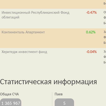
Б
О
Инвестиционный Республиканский Фонд
-0.47%
облигаций
Ф
Б
З
Континенталь Апартамент
0.62%
Ф
Б
З
Херитедж инвестмент фанд
-0.04%
Ф
Б
Статистическая информация
Общая СЧА
Паев
1 365 967
5