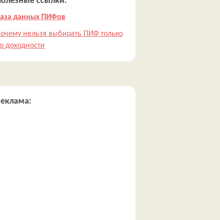
Полезные ссылки:
аза данных ПИФов
очему нельзя выбирать ПИФ только
о доходности
Реклама: