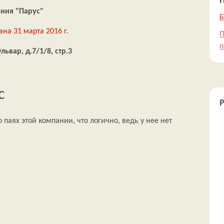
ния "Парус"
Б
на 31 марта 2016 г.
П
п
львар, д.7/1/8, стр.3
с
 паях этой компании, что логично, ведь у нее нет