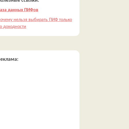
Полезные ссылки:
аза данных ПИФов
очему нельзя выбирать ПИФ только
о доходности
Реклама: