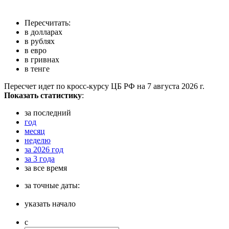
Пересчитать:
в долларах
в рублях
в евро
в гривнах
в тенге
Пересчет идет по кросс-курсу ЦБ РФ на 7 августа 2026 г.
Показать статистику
:
за последний
год
месяц
неделю
за 2026 год
за 3 года
за все время
за точные даты:
указать начало
с