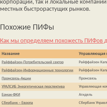
корпорации, так и локальные компани
местных быстрорастущих рынков.
Похожие ПИФы
Как мы определяем похожесть ПИФов д
Название
Управляющая 
Райффайзен-Потребительский сектор
Райффайзен Кап
Райффайзен-Информационные технологии
Райффайзен Кап
Промсвязь-Акции
Промсвязь
УРАЛСИБ Энергетическая перспектива
Управляющая ко
Ермак-ФКИ
Агидель
Сбербанк – Европа
Сбербанк Управ