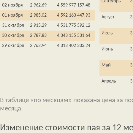
Сентябрь
3
02 ноября
2 962.69
4 559 977 157.48
01 ноября
2 985.02
4 592 163 447.93
Август
3
31 октября
2 915.29
4 531 775 592.12
Июль
3
30 октября
2 787.83
4 343 155 531.64
29 октября
2 762.94
4 313 402 333.24
Июнь
3
Май
3
Апрель
3
В таблице «по месяцам» показана цена за п
месяца.
Изменение стоимости пая за 12 м