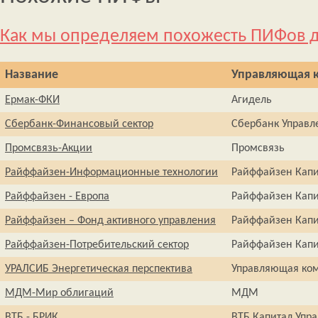
Как мы определяем похожесть ПИФов д
Название
Управляющая 
Ермак-ФКИ
Агидель
Сбербанк-Финансовый сектор
Сбербанк Управл
Промсвязь-Акции
Промсвязь
Райффайзен-Информационные технологии
Райффайзен Капи
Райффайзен - Европа
Райффайзен Капи
Райффайзен – Фонд активного управления
Райффайзен Капи
Райффайзен-Потребительский сектор
Райффайзен Капи
УРАЛСИБ Энергетическая перспектива
Управляющая ко
МДМ-Мир облигаций
МДМ
ВТБ - БРИК
ВТБ Капитал Упр