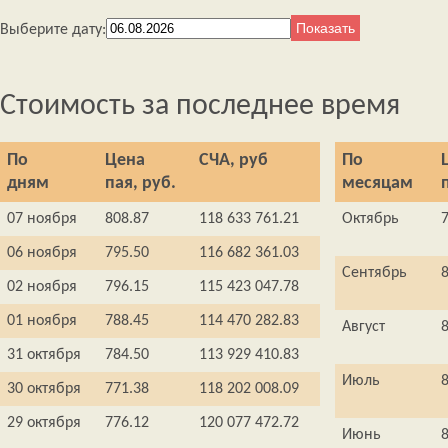
Выберите дату:
Стоимость за последнее время
По
Цена
СЧА, руб
По
дням
пая, руб.
месяцам
07 ноября
808.87
118 633 761.21
Октябрь
06 ноября
795.50
116 682 361.03
Сентябрь
02 ноября
796.15
115 423 047.78
01 ноября
788.45
114 470 282.83
Август
31 октября
784.50
113 929 410.83
Июль
30 октября
771.38
118 202 008.09
29 октября
776.12
120 077 472.72
Июнь