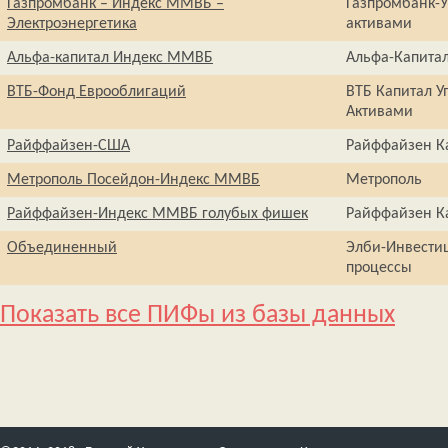
Газпромбанк – Индекс ММВБ –
Газпромбанк-
Электроэнергетика
активами
Альфа-капитал Индекс ММВБ
Альфа-Капита
ВТБ-Фонд Еврооблигаций
ВТБ Капитал У
Активами
Райффайзен-США
Райффайзен К
Метрополь Посейдон-Индекс ММВБ
Метрополь
Райффайзен-Индекс ММВБ голубых фишек
Райффайзен К
Объединенный
Элби-Инвести
процессы
Показать все ПИФы из базы данных