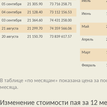
Июль
05 сентября
21 305.90
73 716 258.71
04 сентября
21 128.40
73 112 156.53
Июнь
03 сентября
21 364.60
74 431 258.00
Май
21 августа
21 299.70
74 359 566.06
20 августа
21 150.70
73 839 617.57
Апрель
Март
Февраль
В таблице «по месяцам» показана цена за п
месяца.
Изменение стоимости пая за 12 м