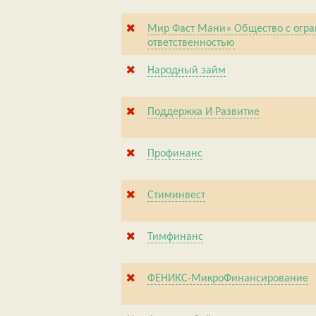
Мир Фаст Мани» Общество с огр
ответственностью
Народный займ
Поддержка И Развитие
Профинанс
Стиминвест
Тимфинанс
ФЕНИКС-МикроФинансирование