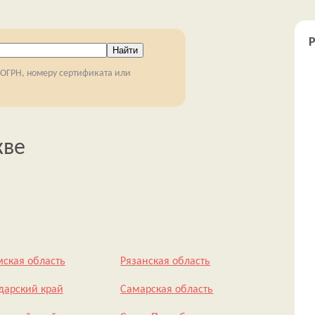
 ОГРН, номеру сертификата или
кве
мская область
Рязанская область
дарский край
Самарская область