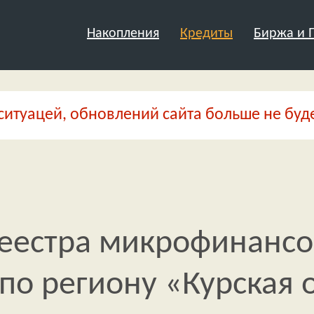
Накопления
Кредиты
Биржа и
ситуацей, обновлений сайта больше не буде
реестра микрофинанс
по региону «Курская 