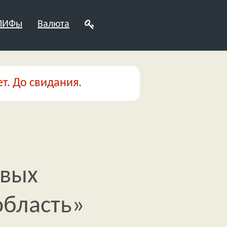
 ПИФы
Валюта
т. До свидания.
овых
область»