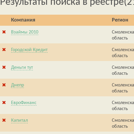
Результаты поиска в реестре
(2
Компания
Регион
Взаймы 2010
Смоленск
область
Городской Кредит
Смоленск
область
Деньги тут
Смоленск
область
Днепр
Смоленск
область
ЕвроФинанс
Смоленск
область
Капитал
Смоленск
область