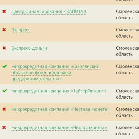
Центр финансирования - КАПИТАЛ
Смоленск
область
Экспресс
Смоленск
область
Экспресс-деньги
Смоленск
область
микрокредитная компания «Смоленский
Смоленск
областной фонд поддержки
область
предпринимательства»
микрокредитная компания «ТайгерФинанс»
Смоленск
область
микрокредитная компания «Честная монета»
Смоленск
область
микрокредитная компания «Чистая монета»
Смоленск
область