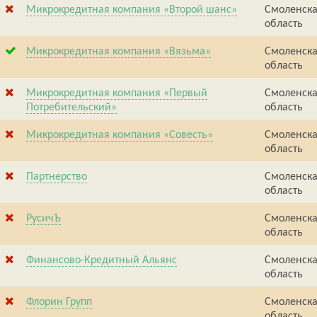
Микрокредитная компания «Второй шанс»
Смоленск
область
Микрокредитная компания «Вязьма»
Смоленск
область
Микрокредитная компания «Первый
Смоленск
Потребительский»
область
Микрокредитная компания «Совесть»
Смоленск
область
Партнерство
Смоленск
область
РусичЪ
Смоленск
область
Финансово-Кредитный Альянс
Смоленск
область
Флорин Групп
Смоленск
область