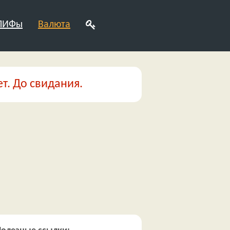
 ПИФы
Валюта
т. До свидания.