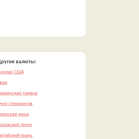
ругие валюты:
оллар США
вро
краинская гривна
унт стерлингов
понская иена
азахский тенге
итайский юань