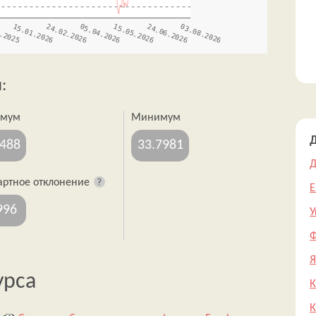
:
имум
Минимум
Д
0488
33.7981
Д
артное отклонение
Е
996
У
Ф
Я
урса
К
К