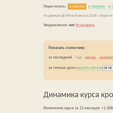
Пересчитать:
в рублях
в гривнах
в 
По данным ЦБ РФ на 8 августа 2026 г. Пересче
Уведомления:
нет
Установить
Показать статистику
:
за последний
год
месяц
неделю
за точные даты:
указать начало
Динамика курса кро
Изменение курса за 12 месяцев: +1.3688