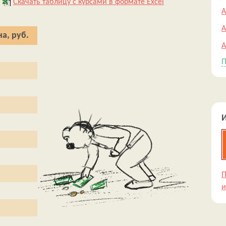
Скачать таблицу с курсами в формате Excel
А
А
а, руб.
А
П
П
и