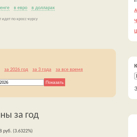
тенге
в евро
в долларах
А
т идет по кросс-курсу
Ч
Ц
за 2026 год
за 3 года
за все время
ны за год
 руб. (3.6322%)