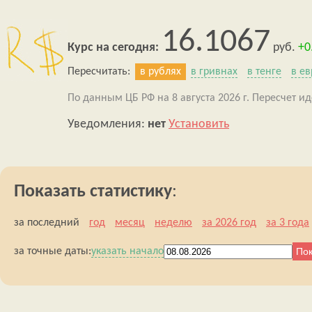
16.1067
Курс на сегодня:
руб.
+0
Пересчитать:
в рублях
в гривнах
в тенге
в ев
По данным ЦБ РФ на 8 августа 2026 г. Пересчет ид
Уведомления:
нет
Установить
Показать статистику
:
за последний
год
месяц
неделю
за 2026 год
за 3 года
за точные даты:
указать начало